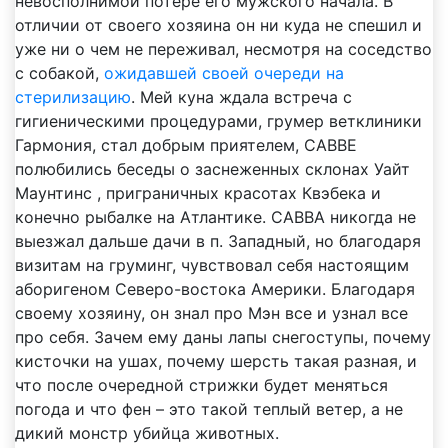
невосполнимой потере его мужского начала. В
отличии от своего хозяина он ни куда не спешил и
уже ни о чем не переживал, несмотря на соседство
с собакой,
ожидавшей своей очереди на
стерилизацию
. Мей куна ждала встреча с
гигиеническими процедурами, грумер ветклиники
Гармония, стал добрым приятелем, САВВЕ
полюбились беседы о заснеженных склонах Уайт
Маунтинс , приграничных красотах Квэбека и
конечно рыбалке на Атлантике. САВВА никогда не
выезжал дальше дачи в п. Западный, но благодаря
визитам на груминг, чувствовал себя настоящим
аборигеном Северо-востока Америки. Благодаря
своему хозяину, он знал про Мэн все и узнал все
про себя. Зачем ему даны лапы снегоступы, почему
кисточки на ушах, почему шерсть такая разная, и
что после очередной стрижки будет меняться
погода и что фен – это такой теплый ветер, а не
дикий монстр убийца животных.