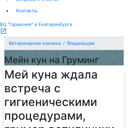
Контакты
ВЦ "Гармония" в Екатеринбурге
open_in_new
Ветеринарная клиника
Владельцам
Мейн кун на Груминг
Мей куна ждала
встреча с
гигиеническими
процедурами,