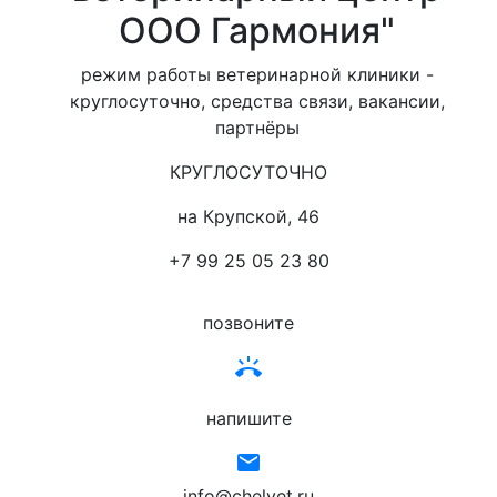
ООО Гармония"
режим работы ветеринарной клиники -
круглосуточно, средства связи, вакансии,
партнёры
КРУГЛОСУТОЧНО
на Крупской, 46
+7 99 25 05 23 80
позвоните
ring_volume
напишите
email
info@chelvet.ru