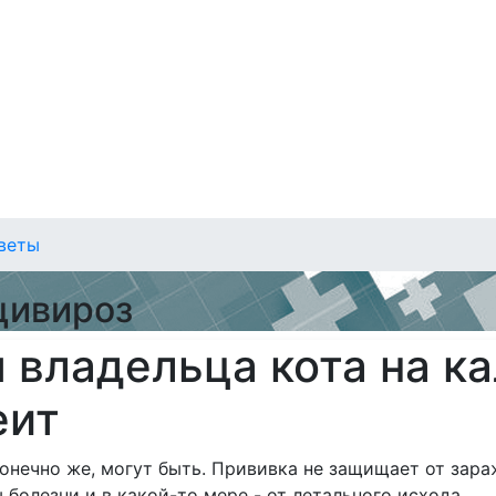
веты
цивироз
 владельца кота на к
еит
конечно же, могут быть. Прививка не защищает от зар
болезни и в какой-то мере - от летального исхода.