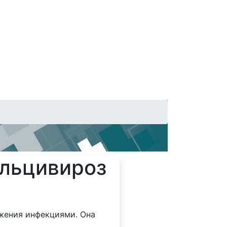
альцивироз
ажения инфекциями. Она