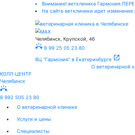
Внимание! ветклиника Гармония ПЕРЕЕ
На сайте ветклиники идет изменение 
Челябинск, Крупской, 46
ring_volume
8 99 25 05 23 80
open_in_new
ВЦ "Гармония" в Екатеринбурге
О ветеринарной к
КОЛЛ-ЦЕНТР
Челябинск
ring_volume
8 992 505 23 80
О ветеринарной клинике
Услуги и цены
Специалисты