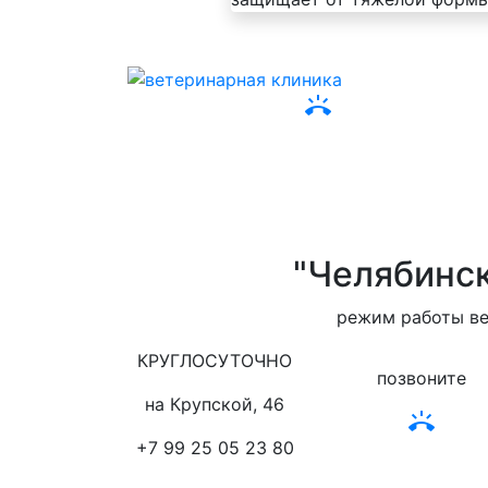
ring_volume
"Челябинс
режим работы ве
КРУГЛОСУТОЧНО
позвоните
на Крупской, 46
ring_volume
+7 99 25 05 23 80