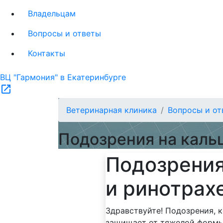
Владельцам
Вопросы и ответы
Контакты
ВЦ "Гармония" в Екатеринбурге
open_in_new
Ветеринарная клиника
Вопросы и от
Подозрения на каль
Подозрения
и ринотрах
Здравствуйте! Подозрения, 
защищает от тяжелой формы 